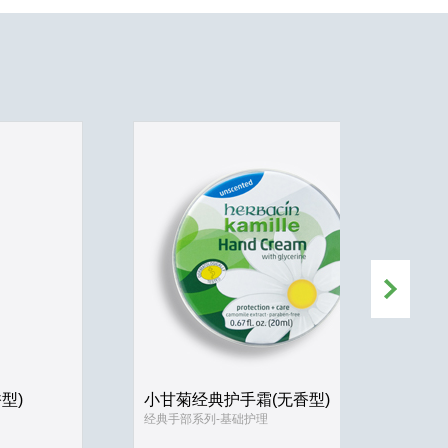
型)
小甘菊经典护手霜(无香型)
经典手部系列-基础护理