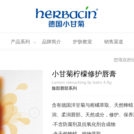
产品系列
品牌简介
护肤教室
销售渠道
您现在的
小甘菊柠檬修护唇膏
Lemon retouching lip balm 4.8g
脸部唇部系列
含有德国洋甘菊与柑橘萃取、天然蜂蜡
润、柔润唇部。天然成分，修护、保养
·不含防腐剂及抗氧化剂合成物
·含天然蜂蜡、植物萃取