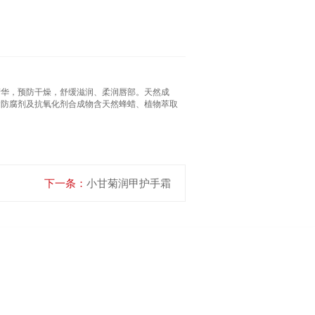
精华，预防干燥，舒缓滋润、柔润唇部。天然成
含防腐剂及抗氧化剂合成物含天然蜂蜡、植物萃取
下一条：
小甘菊润甲护手霜