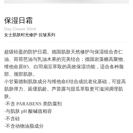
保湿日霜
Day Cream 50ml
女士肌肤时光修护 抗皱系列
超级轻盈的防护日霜。德国肌肤天然修护与保湿组合杏仁
油、荷荷芭油与乳油木果的完美结合；德国岩藻糖高聚物、
维他命原
B5、白羽扇豆萃取的高效保湿功能，适合各种脸
部、颈部肌肤。
小甘菊德制肌肽成分与维他命
E结合成抗老化基础，可提高
肌肤弹力、延缓肌龄。芦荟露与甜瓜萃取更可滋润调理肌
肤。
·不含 PARABENS 类防腐剂
·与肌肤 pH 酸碱值相容
·不含硅
·不含动物油脂成分